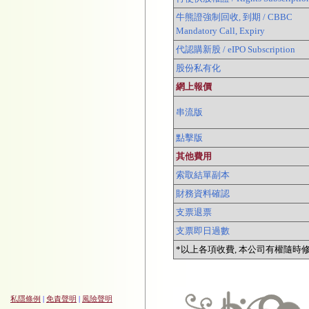
牛熊證強制回收, 到期 / CBBC
Mandatory Call, Expiry
代認購新股 / eIPO Subscription
股份私有化
網上報價
串流版
點擊版
其他費用
索取結單副本
財務資料確認
支票退票
支票即日過數
*以上各項收費, 本公司有權隨時修
私隱條例
|
免責聲明
|
風險聲明